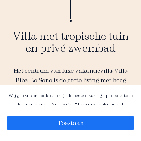
Villa met tropische tuin
en privé zwembad
Het centrum van luxe vakantievilla Villa
Biba Bo Sono is de grote living met hoog
plafond. Via de schuifdeuren kom je op de
Wij gebruiken cookies om je de beste ervaring op onze site te
porch waar je kunt genieten van het
kunnen bieden. Meer weten?
Lees ons cookiebeleid
uitzicht op het grote zwembad van 8x4
meter en de prachtige tropische tuin. In de
Toestaan
ruim opgezette keuken met shutter-ramen
die eenmaal opengeklapt, een uitzicht